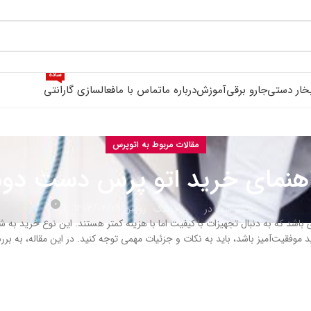
ساده
بخار دستی
جارو برقی
آموزش
درباره ما
تماس با ما
فعالسازی گارانتی
مقالات مربوط به اتوپرس
اهنمای خرید اتو پرس دست دوم
0
روشن 1403/04/29
منتشر شده در
جانتک
اشد که به دنبال تجهیزات با کیفیت اما با هزینه کمتر هستند. این نوع خرید به ش
رید موفقیت‌آمیز باشد، باید به نکات و جزئیات مهمی توجه کنید. در این مقاله، به 